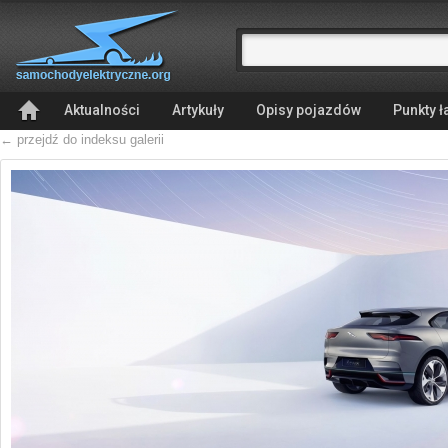
Aktualności
Artykuły
Opisy pojazdów
Punkty 
← przejdź do indeksu galerii