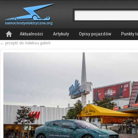
Aktualności
Artykuły
Opisy pojazdów
Punkty 
← przejdź do indeksu galerii