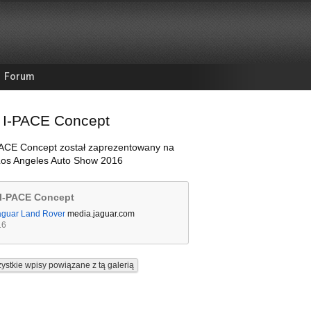
Forum
 I-PACE Concept
PACE Concept został zaprezentowany na
Los Angeles Auto Show 2016
 I-PACE Concept
aguar Land Rover
media.jaguar.com
16
ystkie wpisy powiązane z tą galerią