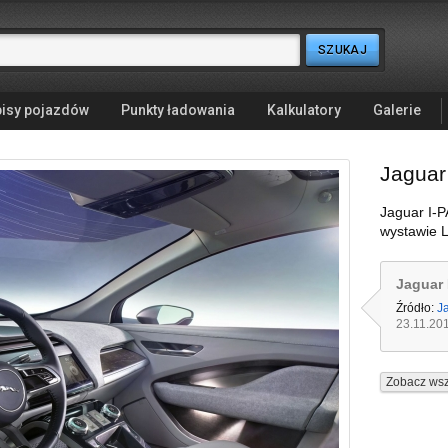
isy pojazdów
Punkty ładowania
Kalkulatory
Galerie
Jaguar
Jaguar I-
wystawie 
Jaguar
Źródło:
J
23.11.20
Zobacz wsz