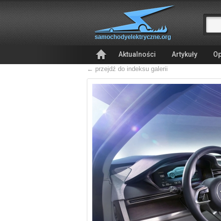
Aktualności
Artykuły
Op
← przejdź do indeksu galerii