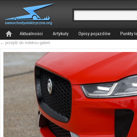
Aktualności
Artykuły
Opisy pojazdów
Punkty 
← przejdź do indeksu galerii