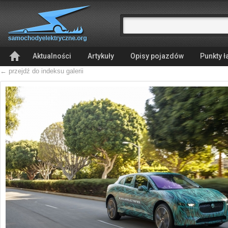
Aktualności
Artykuły
Opisy pojazdów
Punkty 
← przejdź do indeksu galerii