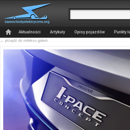
Aktualności
Artykuły
Opisy pojazdów
Punkty 
← przejdź do indeksu galerii