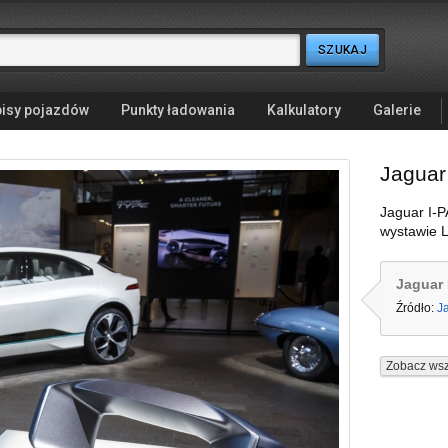
isy pojazdów
Punkty ładowania
Kalkulatory
Galerie
Jaguar
Jaguar I-
wystawie 
Jaguar
Źródło:
J
Zobacz wsz