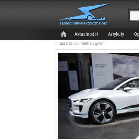
Aktualności
Artykuły
Op
← przejdź do indeksu galerii