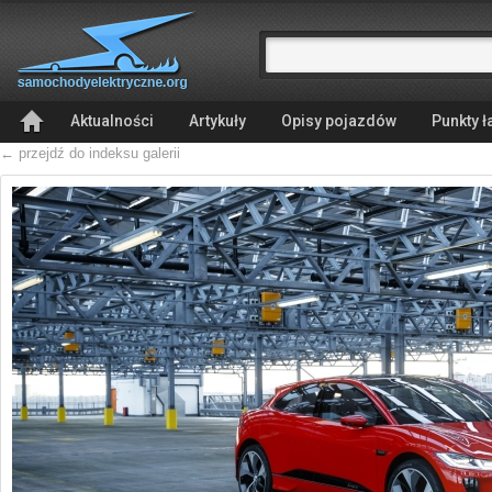
Aktualności
Artykuły
Opisy pojazdów
Punkty 
← przejdź do indeksu galerii