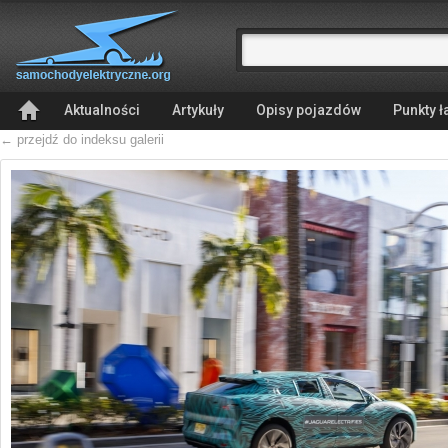
Aktualności
Artykuły
Opisy pojazdów
Punkty 
← przejdź do indeksu galerii