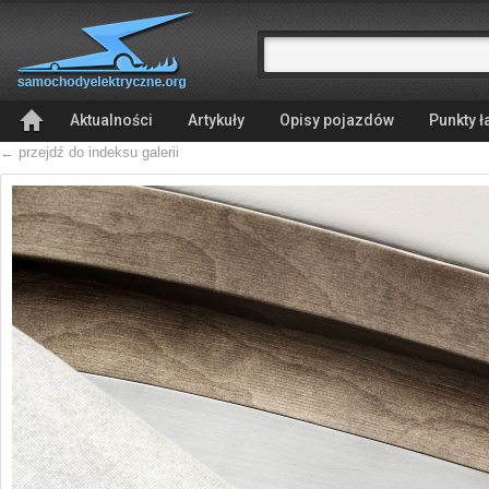
Aktualności
Artykuły
Opisy pojazdów
Punkty 
← przejdź do indeksu galerii