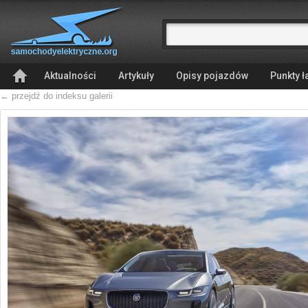
Aktualności
Artykuły
Opisy pojazdów
Punkty 
← przejdź do indeksu galerii