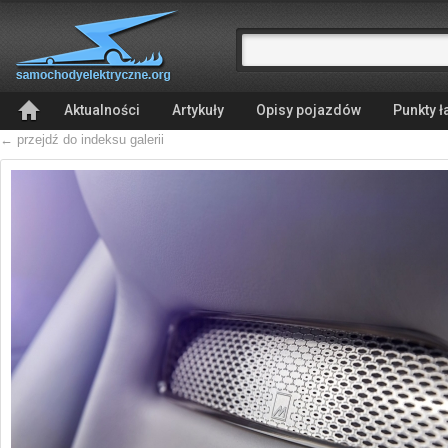
Aktualności
Artykuły
Opisy pojazdów
Punkty 
← przejdź do indeksu galerii