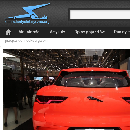
Aktualności
Artykuły
Opisy pojazdów
Punkty 
← przejdź do indeksu galerii