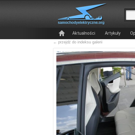
Aktualności
Artykuły
Op
← przejdź do indeksu galerii