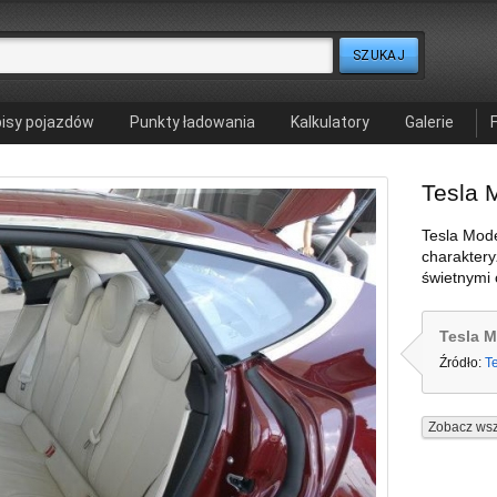
isy pojazdów
Punkty ładowania
Kalkulatory
Galerie
Tesla 
Tesla Mode
charaktery
świetnymi 
Tesla M
Źródło:
T
Zobacz wsz