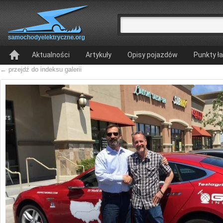
Aktualności
Artykuły
Opisy pojazdów
Punkty ł
← przejdź do indeksu galerii