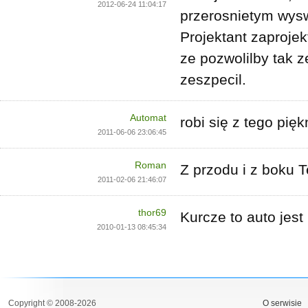
2012-06-24 11:04:17
przerosnietym wysw
Projektant zaprojek
ze pozwolilby tak z
zeszpecil.
Automat
robi się z tego pięk
2011-06-06 23:06:45
Roman
Z przodu i z boku T
2011-02-06 21:46:07
thor69
Kurcze to auto jest
2010-01-13 08:45:34
Copyright © 2008-2026
O serwisie