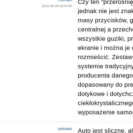
Czy ten "przerośnię
2012-06-29 10:07:00
jednak nie jest zna
masy przycisków, g
centralnej a przec
wszystkie guziki, p
ekranie i można je
rozmieścić. Zestaw
systemie tradycyjn
producenta danego
dopasowany do pref
dotykowe i dotychc
ciekłokrystaliczneg
wyposażenie samoc
ramzes
Auto jest sliczne, a