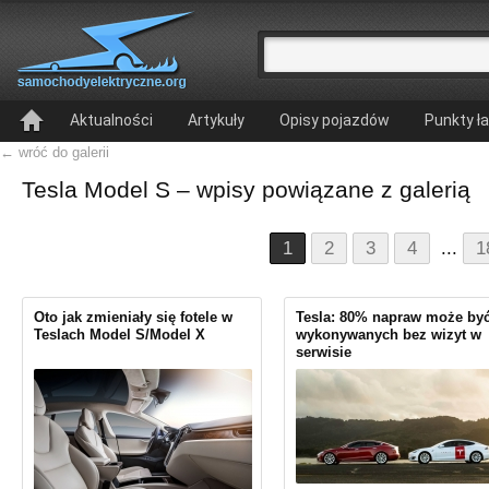
Aktualności
Artykuły
Opisy pojazdów
Punkty ł
← wróć do galerii
Tesla Model S – wpisy powiązane z galerią
1
2
3
4
...
1
Oto jak zmieniały się fotele w
Tesla: 80% napraw może by
Teslach Model S/Model X
wykonywanych bez wizyt w
serwisie