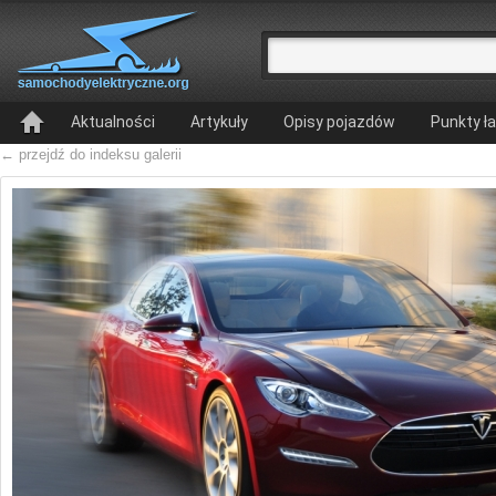
Aktualności
Artykuły
Opisy pojazdów
Punkty ł
← przejdź do indeksu galerii