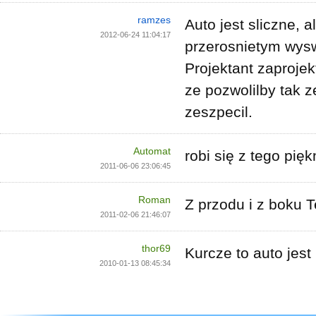
ramzes
Auto jest sliczne, a
2012-06-24 11:04:17
przerosnietym wysw
Projektant zaprojek
ze pozwolilby tak z
zeszpecil.
Automat
robi się z tego pięk
2011-06-06 23:06:45
Roman
Z przodu i z boku T
2011-02-06 21:46:07
thor69
Kurcze to auto jest
2010-01-13 08:45:34