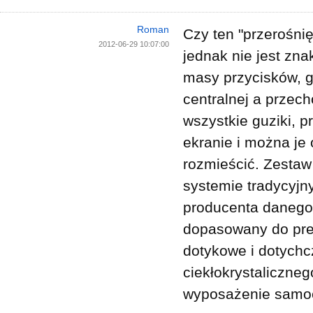
Roman
Czy ten "przerośnię
2012-06-29 10:07:00
jednak nie jest zna
masy przycisków, g
centralnej a przec
wszystkie guziki, p
ekranie i można je
rozmieścić. Zestaw
systemie tradycyjn
producenta danego
dopasowany do pref
dotykowe i dotychc
ciekłokrystaliczneg
wyposażenie samoc