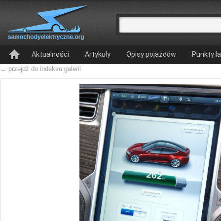
Aktualności
Artykuły
Opisy pojazdów
Punkty ł
← przejdź do indeksu galerii