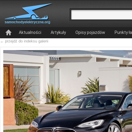
Aktualności
Artykuły
Opisy pojazdów
Punkty ł
← przejdź do indeksu galerii