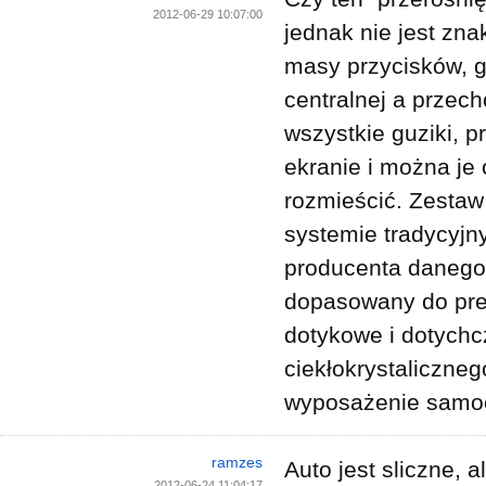
2012-06-29 10:07:00
jednak nie jest zna
masy przycisków, g
centralnej a przec
wszystkie guziki, p
ekranie i można je
rozmieścić. Zestaw
systemie tradycyjn
producenta danego
dopasowany do pref
dotykowe i dotychc
ciekłokrystaliczneg
wyposażenie samoc
ramzes
Auto jest sliczne, a
2012-06-24 11:04:17