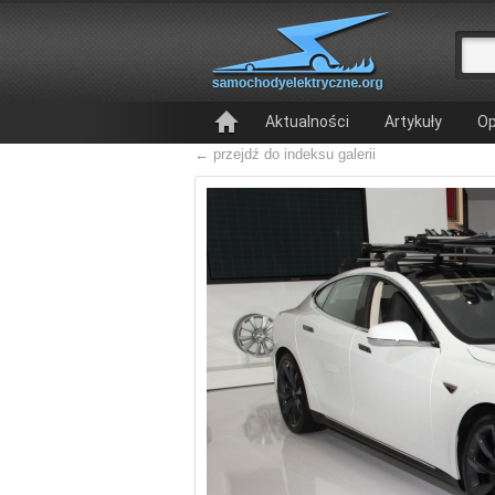
Aktualności
Artykuły
Op
← przejdź do indeksu galerii