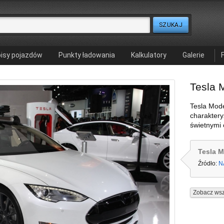
isy pojazdów
Punkty ładowania
Kalkulatory
Galerie
Tesla 
Tesla Mode
charaktery
świetnymi 
Tesla M
Źródło:
N
Zobacz wsz