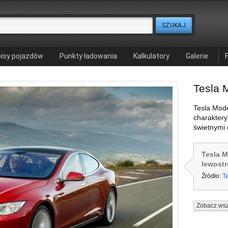
isy pojazdów
Punkty ładowania
Kalkulatory
Galerie
Tesla 
Tesla Mode
charaktery
świetnymi 
Tesla M
lewost
Źródło:
T
Zobacz wsz