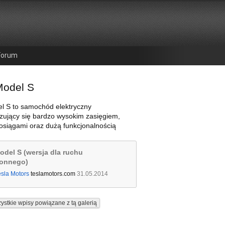
Forum
Model S
l S to samochód elektryczny
zujący się bardzo wysokim zasięgiem,
osiągami oraz dużą funkcjonalnością
odel S (wersja dla ruchu
ronnego)
esla Motors
teslamotors.com
31.05.2014
ystkie wpisy powiązane z tą galerią