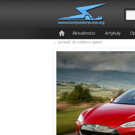
Aktualności
Artykuły
Op
← przejdź do indeksu galerii