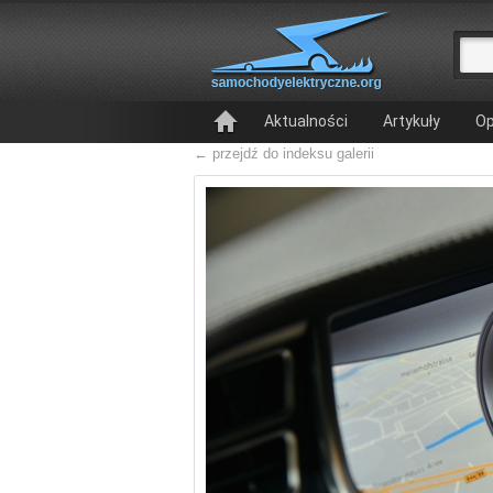
Aktualności
Artykuły
Op
← przejdź do indeksu galerii