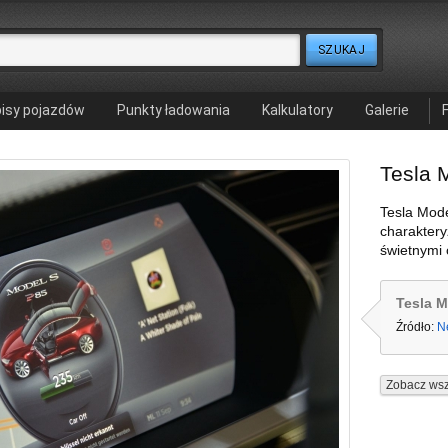
isy pojazdów
Punkty ładowania
Kalkulatory
Galerie
Tesla 
Tesla Mode
charaktery
świetnymi 
Tesla M
Źródło:
N
Zobacz wsz