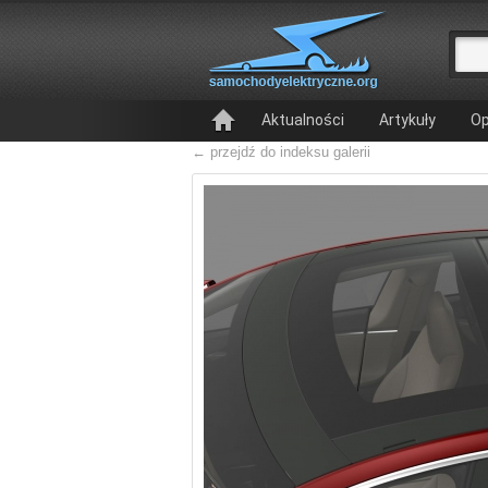
Aktualności
Artykuły
Op
← przejdź do indeksu galerii