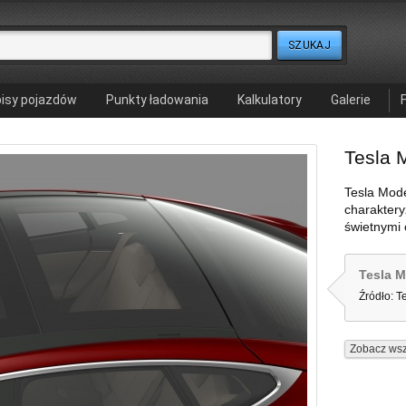
isy pojazdów
Punkty ładowania
Kalkulatory
Galerie
Tesla 
Tesla Mode
charaktery
świetnymi 
Tesla M
Źródło: T
Zobacz wsz