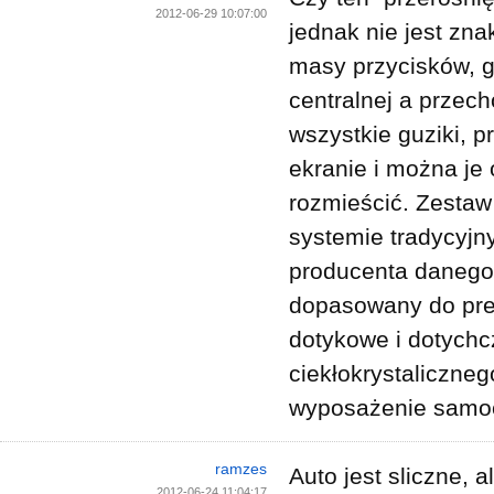
2012-06-29 10:07:00
jednak nie jest zna
masy przycisków, g
centralnej a przec
wszystkie guziki, p
ekranie i można je
rozmieścić. Zestaw
systemie tradycyjn
producenta danego
dopasowany do pref
dotykowe i dotychc
ciekłokrystaliczneg
wyposażenie samoc
ramzes
Auto jest sliczne, a
2012-06-24 11:04:17