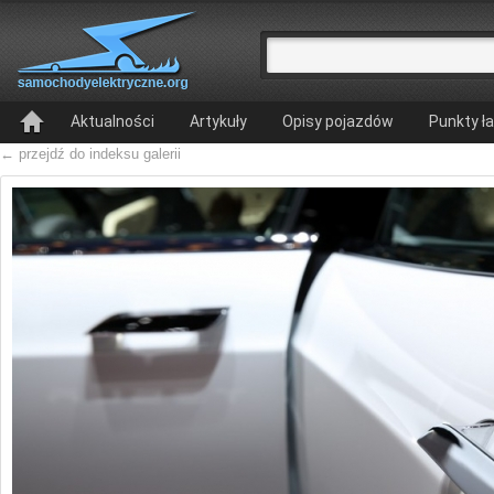
Aktualności
Artykuły
Opisy pojazdów
Punkty ł
← przejdź do indeksu galerii