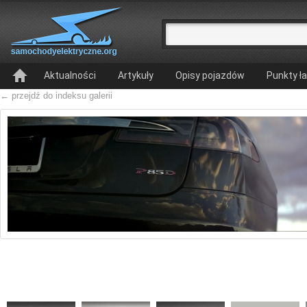
Aktualności
Artykuły
Opisy pojazdów
Punkty ł
← przejdź do indeksu galerii