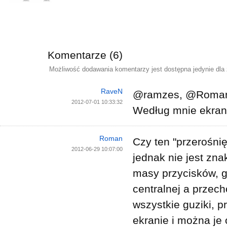
Komentarze (6)
Możliwość dodawania komentarzy jest dostępna jedynie dla
RaveN
@ramzes, @Roma
2012-07-01 10:33:32
Według mnie ekran
Roman
Czy ten "przerośnię
2012-06-29 10:07:00
jednak nie jest zna
masy przycisków, g
centralnej a przec
wszystkie guziki, p
ekranie i można je