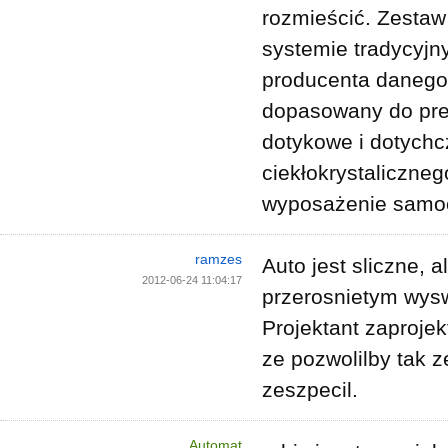
rozmieścić. Zestaw
systemie tradycyjn
producenta danego
dopasowany do pref
dotykowe i dotychc
ciekłokrystaliczneg
wyposażenie samoc
ramzes
Auto jest sliczne, a
2012-06-24 11:04:17
przerosnietym wysw
Projektant zaprojek
ze pozwolilby tak z
zeszpecil.
Automat