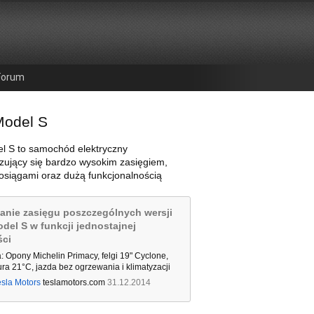
Forum
Model S
l S to samochód elektryczny
zujący się bardzo wysokim zasięgiem,
osiągami oraz dużą funkcjonalnością
anie zasięgu poszczególnych wersji
odel S w funkcji jednostajnej
ści
: Opony Michelin Primacy, felgi 19" Cyclone,
ra 21°C, jazda bez ogrzewania i klimatyzacji
esla Motors
teslamotors.com
31.12.2014