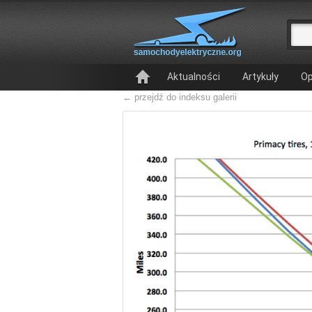
Aktualności
Artykuły
Op
← przejdź do indeksu galerii