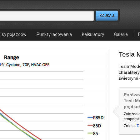
isy pojazdów
Punkty ładowania
Kalkulatory
Galerie
Tesla 
Tesla Mode
charaktery
świetnymi 
Porówn
Tesli M
prędko
Założenia
temperatu
Źródło:
T