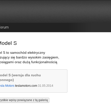
Forum
Model S
l S to samochód elektryczny
zujący się bardzo wysokim zasięgiem,
osiągami oraz dużą funkcjonalnością
odel S (wersja dla ruchu
ronnego)
esla Motors
teslamotors.com
31.05.2014
ystkie wpisy powiązane z tą galerią