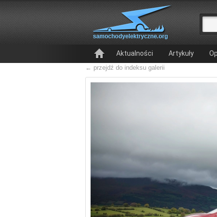
Aktualności
Artykuły
Op
← przejdź do indeksu galerii