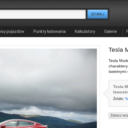
isy pojazdów
Punkty ładowania
Kalkulatory
Galerie
Tesla 
Tesla Mode
charaktery
świetnymi 
Tesla M
lewost
Źródło:
T
Zobacz wsz