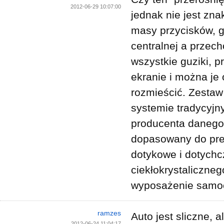
2012-06-29 10:07:00
jednak nie jest zna
masy przycisków, g
centralnej a przec
wszystkie guziki, p
ekranie i można je
rozmieścić. Zestaw
systemie tradycyjn
producenta danego
dopasowany do pref
dotykowe i dotychc
ciekłokrystaliczneg
wyposażenie samoc
ramzes
Auto jest sliczne, a
2012-06-24 11:04:17