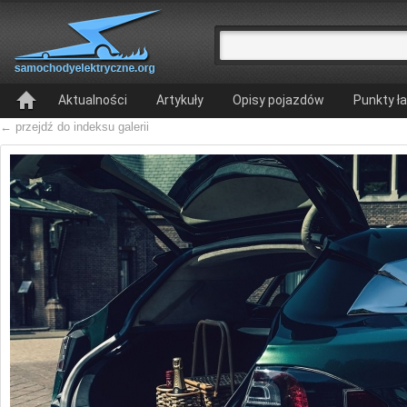
Aktualności
Artykuły
Opisy pojazdów
Punkty ł
← przejdź do indeksu galerii