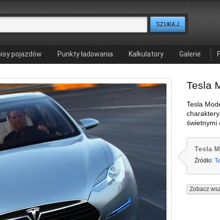
isy pojazdów
Punkty ładowania
Kalkulatory
Galerie
Tesla 
Tesla Mode
charaktery
świetnymi 
Tesla M
Źródło:
T
Zobacz wsz