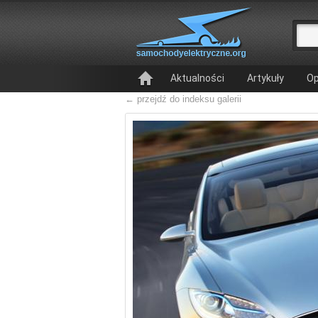
Aktualności
Artykuły
Op
← przejdź do indeksu galerii