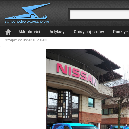
Aktualności
Artykuły
Opisy pojazdów
Punkty 
← przejdź do indeksu galerii