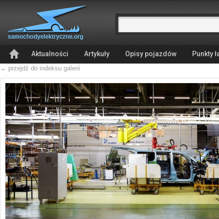
Aktualności
Artykuły
Opisy pojazdów
Punkty 
← przejdź do indeksu galerii