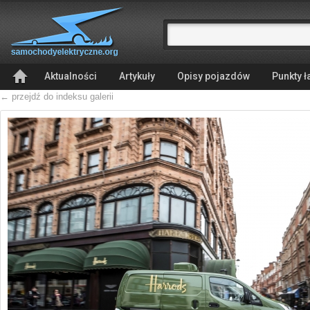
Aktualności
Artykuły
Opisy pojazdów
Punkty 
← przejdź do indeksu galerii