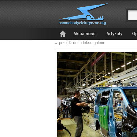
Aktualności
Artykuły
Op
← przejdź do indeksu galerii