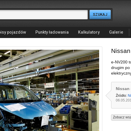
isy pojazdów
Punkty ładowania
Kalkulatory
Galerie
Nissan
e-NV200 to
drugim po
elektrycz
Nissan
Źródło:
N
06.05.20
Zobacz wsz