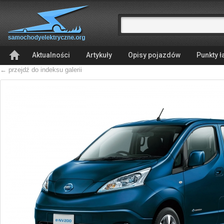
Aktualności
Artykuły
Opisy pojazdów
Punkty 
← przejdź do indeksu galerii