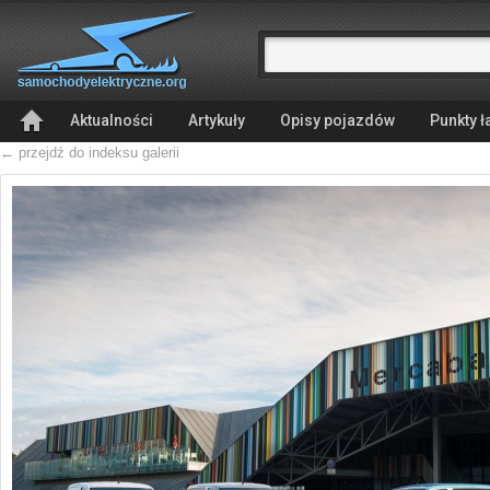
Aktualności
Artykuły
Opisy pojazdów
Punkty 
← przejdź do indeksu galerii