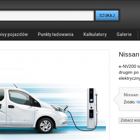
isy pojazdów
Punkty ładowania
Kalkulatory
Galerie
Nissan
e-NV200 to
drugim po
elektrycz
Nissan 
Źródło:
N
Zobacz wsz