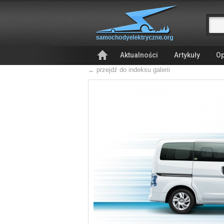
Aktualności
Artykuły
Op
← przejdź do indeksu galerii