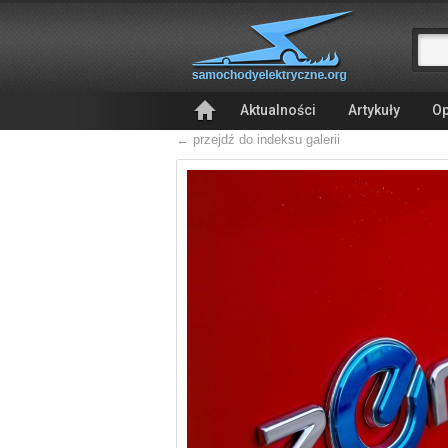
Aktualności
Artykuły
Op
← przejdź do indeksu galerii