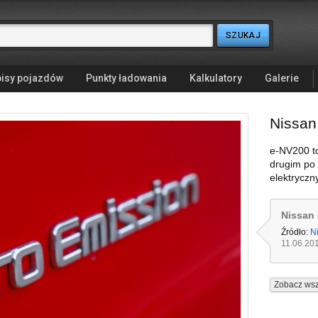
isy pojazdów
Punkty ładowania
Kalkulatory
Galerie
Nissan
e-NV200 to
drugim po
elektrycz
Nissan
Źródło:
N
11.06.20
Zobacz wsz