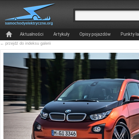
Aktualności
Artykuły
Opisy pojazdów
Punkty ł
← przejdź do indeksu galerii