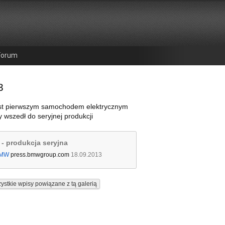
Forum
3
st pierwszym samochodem elektrycznym
 wszedł do seryjnej produkcji
- produkcja seryjna
MW
press.bmwgroup.com
18.09.2013
ystkie wpisy powiązane z tą galerią