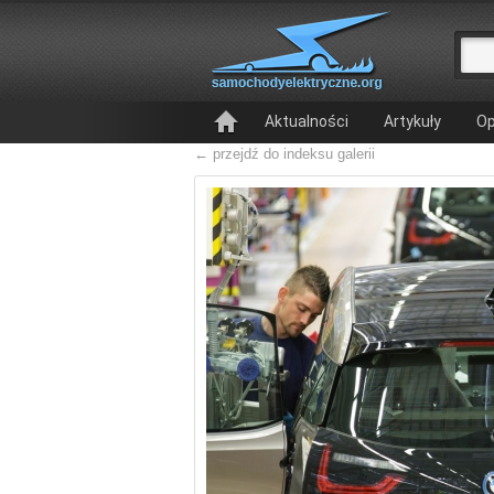
Aktualności
Artykuły
Op
← przejdź do indeksu galerii