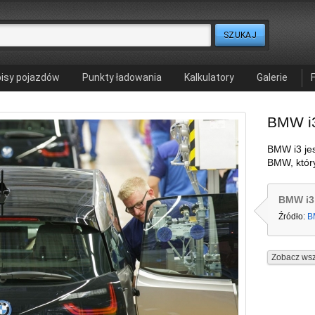
isy pojazdów
Punkty ładowania
Kalkulatory
Galerie
BMW i
BMW i3 je
BMW, który
BMW i3 
Źródło:
B
Zobacz wsz