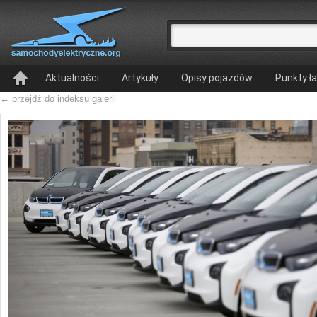
Aktualności
Artykuły
Opisy pojazdów
Punkty ł
← przejdź do indeksu galerii