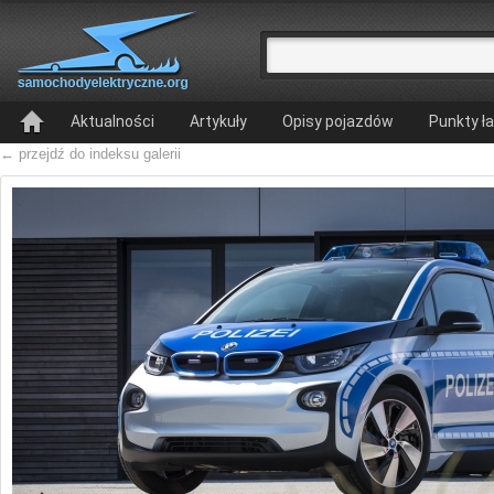
Aktualności
Artykuły
Opisy pojazdów
Punkty ł
← przejdź do indeksu galerii