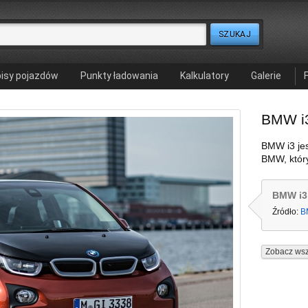
isy pojazdów
Punkty ładowania
Kalkulatory
Galerie
BMW i
BMW i3 je
BMW, który
BMW i3
Źródło:
B
Zobacz wsz