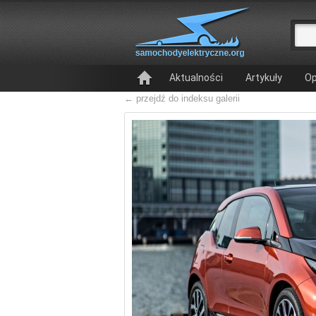
Aktualności
Artykuły
Op
← przejdź do indeksu galerii