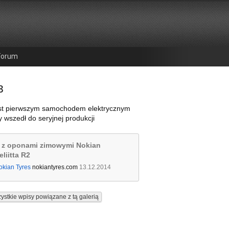
Forum
3
st pierwszym samochodem elektrycznym
 wszedł do seryjnej produkcji
 z oponami zimowymi Nokian
liitta R2
okian Tyres
nokiantyres.com
13.12.2014
ystkie wpisy powiązane z tą galerią