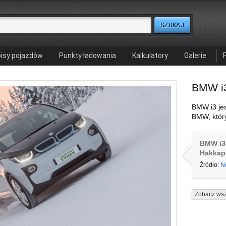
isy pojazdów
Punkty ładowania
Kalkulatory
Galerie
BMW i
BMW i3 je
BMW, który
BMW i3
Hakkape
Źródło:
N
Zobacz wsz