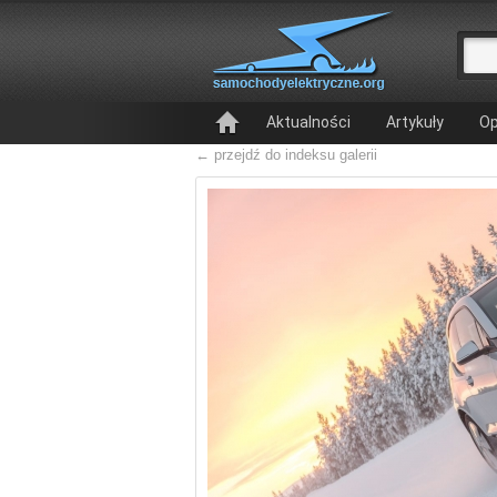
Aktualności
Artykuły
Op
← przejdź do indeksu galerii