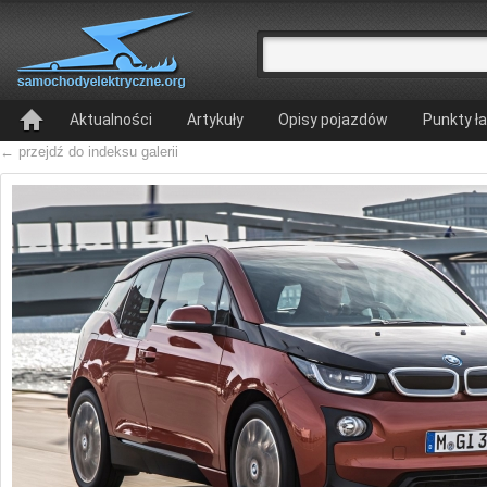
Aktualności
Artykuły
Opisy pojazdów
Punkty ł
← przejdź do indeksu galerii