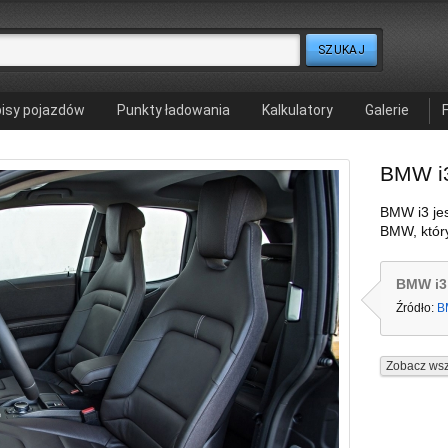
isy pojazdów
Punkty ładowania
Kalkulatory
Galerie
BMW i
BMW i3 je
BMW, który
BMW i3
Źródło:
B
Zobacz wsz