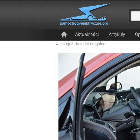
Aktualności
Artykuły
Op
← przejdź do indeksu galerii