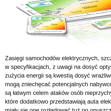
Zasięgi samochodów elektrycznych, szc
w specyfikacjach, z uwagi na dosyć opt
zużycia energii są kwestią dosyć wrażliw
mogą zniechęcać potencjalnych nabywców
są łatwym celem ataków osób nieprzychyl
które dodatkowo przedstawiają auta elek
miały się one rozładować tuż po opuszcz