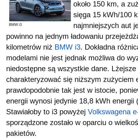
około 150 km, a zuż
sięga 15 kWh/100 
najmniejszych aut j
BMW i3
powinno na jednym ładowaniu przejeżdża
kilometrów niż
BMW i3
. Dokładna różnic
modelami nie jest jednak możliwa do wy
niedostępne są wszystkie dane. Lżejsz
charakteryzować się niższym zużyciem en
prawdopodobnie tak jest w istocie, poni
energii wynosi jedynie 18,8 kWh energii 
Stawiałoby to i3 powyżej
Volkswagena e
sporządzone zostało w oparciu o wielko
pakietów.