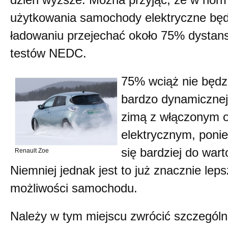
dzień wyższe. Można przyjąć, że w nor
użytkowania samochody elektryczne będ
ładowaniu przejechać około 75% dystan
testów NEDC.
75% wciąż nie będz
bardzo dynamicznej 
zimą z włączonym 
elektrycznym, poni
się bardziej do wa
Renault Zoe
Niemniej jednak jest to już znacznie lep
możliwości samochodu.
Należy w tym miejscu zwrócić szczegól