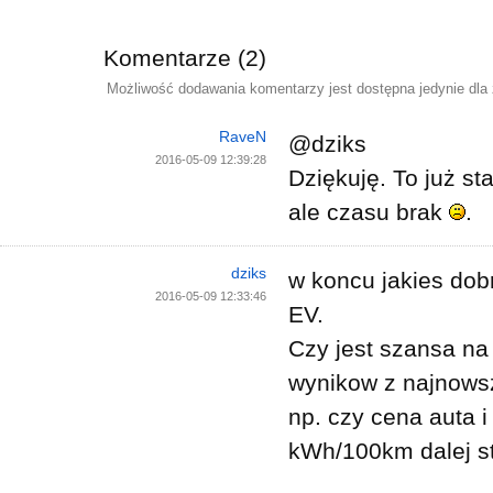
Komentarze (2)
Możliwość dodawania komentarzy jest dostępna jedynie dla
RaveN
@dziks
2016-05-09 12:39:28
Dziękuję. To już st
ale czasu brak
.
dziks
w koncu jakies do
2016-05-09 12:33:46
EV.
Czy jest szansa na 
wynikow z najnowsz
np. czy cena auta 
kWh/100km dalej s