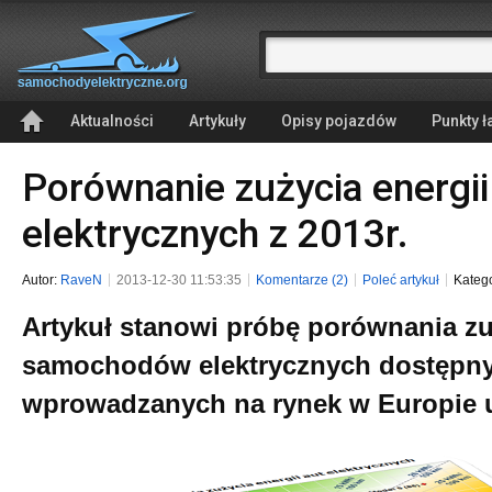
Aktualności
Artykuły
Opisy pojazdów
Punkty 
Porównanie zużycia energ
elektrycznych z 2013r.
Autor:
RaveN
2013-12-30 11:53:35
Komentarze (2)
Poleć artykuł
Kateg
Artykuł stanowi próbę porównania zu
samochodów elektrycznych dostępny
wprowadzanych na rynek w Europie u