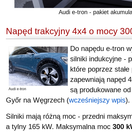
Audi e-tron - pakiet akumul
Napęd trakcyjny 4x4 o mocy 3
Do napędu e-tron w
silniki indukcyjne -
które poprzez stałe
zapewniają napęd 4
są produkowane od 
Audi e-tron
Győr na Węgrzech (
wcześniejszy wpis
).
Silniki mają różną moc - przedni maksy
a tylny 165 kW. Maksymalna moc
300 