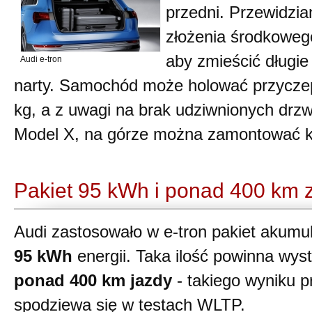
przedni. Przewidzia
złożenia środkoweg
aby zmieścić długie
Audi e-tron
narty. Samochód może holować przycze
kg, a z uwagi na brak udziwnionych drzw
Model X, na górze można zamontować k
Pakiet 95 kWh i ponad 400 km 
Audi zastosowało w e-tron pakiet akum
95 kWh
energii. Taka ilość powinna wys
ponad 400 km jazdy
- takiego wyniku p
spodziewa się w testach WLTP.