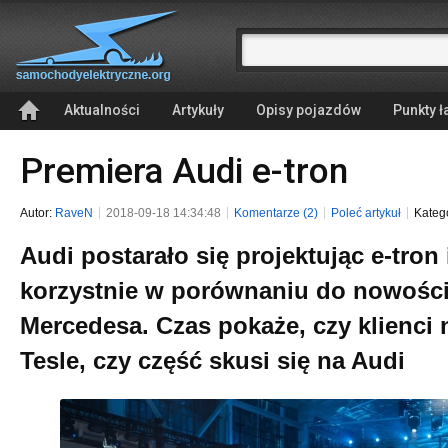
Aktualności
Artykuły
Opisy pojazdów
Punkty 
Premiera Audi e-tron
Autor:
RaveN
2018-09-18 14:34:48
Komentarze (2)
Poleć artykuł
Kateg
Audi postarało się projektując e-tron
korzystnie w porównaniu do nowości
Mercedesa. Czas pokaże, czy klienci
Tesle, czy część skusi się na Audi