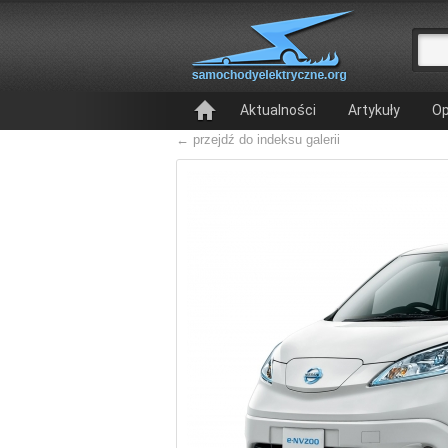
Aktualności
Artykuły
Op
← przejdź do indeksu galerii