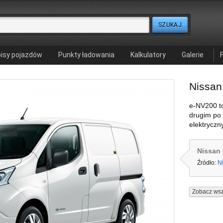
isy pojazdów
Punkty ładowania
Kalkulatory
Galerie
Nissan
e-NV200 to
drugim po
elektrycz
Nissan 
Źródło:
N
Zobacz wsz