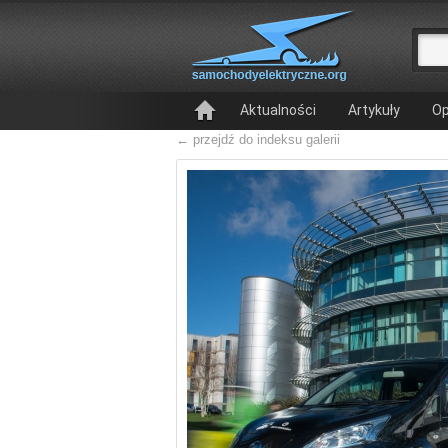
Aktualności
Artykuły
Op
← przejdź do indeksu galerii