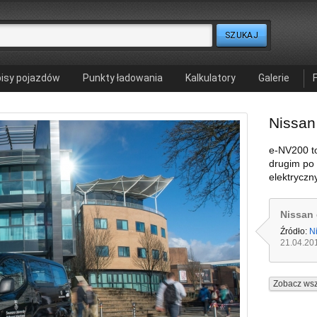
isy pojazdów
Punkty ładowania
Kalkulatory
Galerie
Nissan
e-NV200 to
drugim po
elektrycz
Nissan
Źródło:
N
21.04.20
Zobacz wsz