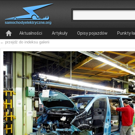
Aktualności
Artykuły
Opisy pojazdów
Punkty ł
← przejdź do indeksu galerii